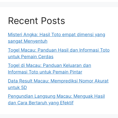
Recent Posts
Misteri Angka: Hasil Toto empat dimensi yang
sangat Menyentuh
Togel Macau: Panduan Hasil dan Informasi Toto
untuk Pemain Cerdas
Togel di Macau: Panduan Keluaran dan
Informasi Toto untuk Pemain Pintar
Data Result Macau: Memprediksi Nomor Akurat
untuk 5D
Pengundian Langsung Macau: Menguak Hasil
dan Cara Bertaruh yang Efektif