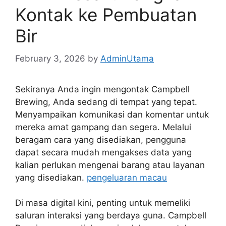
Kontak ke Pembuatan
Bir
February 3, 2026
by
AdminUtama
Sekiranya Anda ingin mengontak Campbell
Brewing, Anda sedang di tempat yang tepat.
Menyampaikan komunikasi dan komentar untuk
mereka amat gampang dan segera. Melalui
beragam cara yang disediakan, pengguna
dapat secara mudah mengakses data yang
kalian perlukan mengenai barang atau layanan
yang disediakan.
pengeluaran macau
Di masa digital kini, penting untuk memeliki
saluran interaksi yang berdaya guna. Campbell