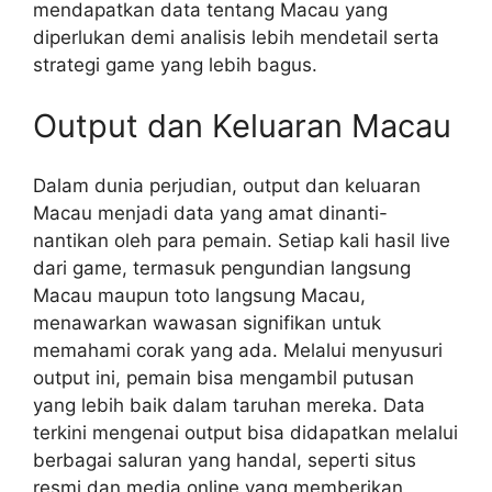
mendapatkan data tentang Macau yang
diperlukan demi analisis lebih mendetail serta
strategi game yang lebih bagus.
Output dan Keluaran Macau
Dalam dunia perjudian, output dan keluaran
Macau menjadi data yang amat dinanti-
nantikan oleh para pemain. Setiap kali hasil live
dari game, termasuk pengundian langsung
Macau maupun toto langsung Macau,
menawarkan wawasan signifikan untuk
memahami corak yang ada. Melalui menyusuri
output ini, pemain bisa mengambil putusan
yang lebih baik dalam taruhan mereka. Data
terkini mengenai output bisa didapatkan melalui
berbagai saluran yang handal, seperti situs
resmi dan media online yang memberikan