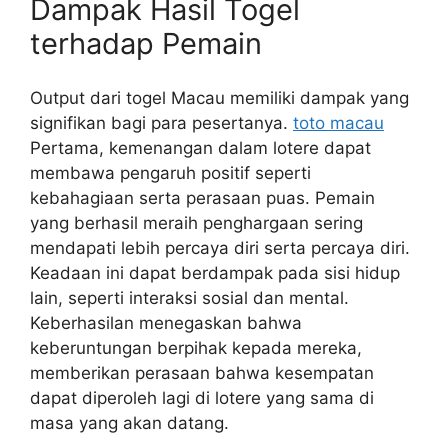
Dampak Hasil Togel
terhadap Pemain
Output dari togel Macau memiliki dampak yang
signifikan bagi para pesertanya.
toto macau
Pertama, kemenangan dalam lotere dapat
membawa pengaruh positif seperti
kebahagiaan serta perasaan puas. Pemain
yang berhasil meraih penghargaan sering
mendapati lebih percaya diri serta percaya diri.
Keadaan ini dapat berdampak pada sisi hidup
lain, seperti interaksi sosial dan mental.
Keberhasilan menegaskan bahwa
keberuntungan berpihak kepada mereka,
memberikan perasaan bahwa kesempatan
dapat diperoleh lagi di lotere yang sama di
masa yang akan datang.