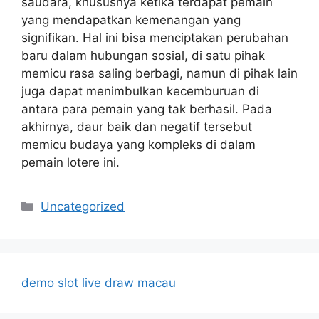
saudara, khususnya ketika terdapat pemain
yang mendapatkan kemenangan yang
signifikan. Hal ini bisa menciptakan perubahan
baru dalam hubungan sosial, di satu pihak
memicu rasa saling berbagi, namun di pihak lain
juga dapat menimbulkan kecemburuan di
antara para pemain yang tak berhasil. Pada
akhirnya, daur baik dan negatif tersebut
memicu budaya yang kompleks di dalam
pemain lotere ini.
Categories
Uncategorized
demo slot
live draw macau