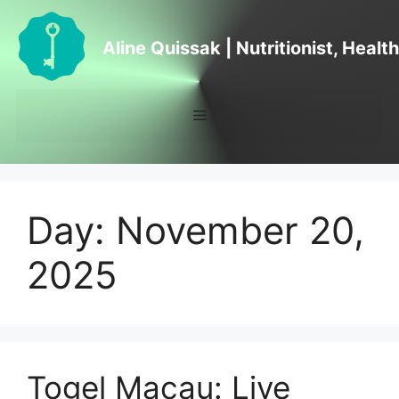
Skip
to
Aline Quissak | Nutritionist, Heal
content
Menu
Day:
November 20,
2025
Togel Macau: Live