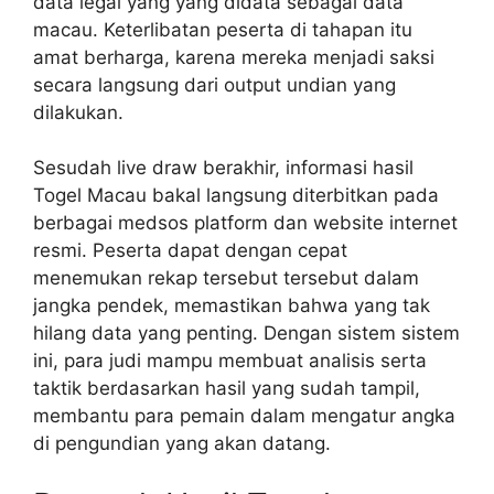
data legal yang yang didata sebagai data
macau. Keterlibatan peserta di tahapan itu
amat berharga, karena mereka menjadi saksi
secara langsung dari output undian yang
dilakukan.
Sesudah live draw berakhir, informasi hasil
Togel Macau bakal langsung diterbitkan pada
berbagai medsos platform dan website internet
resmi. Peserta dapat dengan cepat
menemukan rekap tersebut tersebut dalam
jangka pendek, memastikan bahwa yang tak
hilang data yang penting. Dengan sistem sistem
ini, para judi mampu membuat analisis serta
taktik berdasarkan hasil yang sudah tampil,
membantu para pemain dalam mengatur angka
di pengundian yang akan datang.