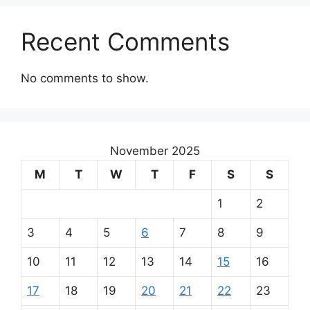
Recent Comments
No comments to show.
November 2025
M
T
W
T
F
S
S
1
2
3
4
5
6
7
8
9
10
11
12
13
14
15
16
17
18
19
20
21
22
23