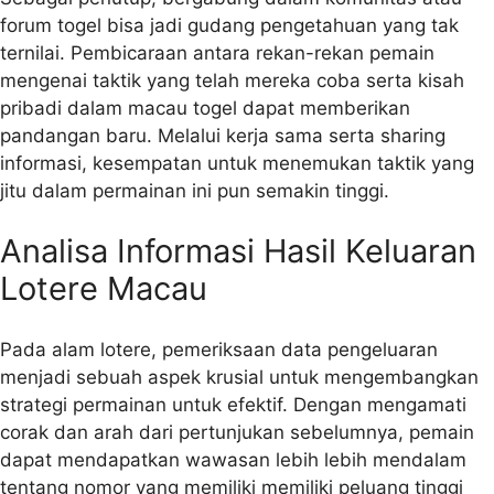
forum togel bisa jadi gudang pengetahuan yang tak
ternilai. Pembicaraan antara rekan-rekan pemain
mengenai taktik yang telah mereka coba serta kisah
pribadi dalam macau togel dapat memberikan
pandangan baru. Melalui kerja sama serta sharing
informasi, kesempatan untuk menemukan taktik yang
jitu dalam permainan ini pun semakin tinggi.
Analisa Informasi Hasil Keluaran
Lotere Macau
Pada alam lotere, pemeriksaan data pengeluaran
menjadi sebuah aspek krusial untuk mengembangkan
strategi permainan untuk efektif. Dengan mengamati
corak dan arah dari pertunjukan sebelumnya, pemain
dapat mendapatkan wawasan lebih lebih mendalam
tentang nomor yang memiliki memiliki peluang tinggi