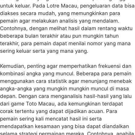
untuk keluar. Pada Lotre Macau, pengeluaran data bisa
diakses secara mudah, yang memungkinkan para
pemain agar melakukan analisis yang mendalam.
Contohnya, dengan melihat hasil dalam rentang waktu
beberapa bulan terakhir atau pun mungkin tahun
terakhir, para pemain dapat menilai nomor yang mana
sering keluar serta yang mana yang.
Kemudian, penting agar memperhatikan frekuensi dan
kombinasi angka yang muncul. Beberapa para pemain
menggunakan cara statistik agar menunjang menebak
angka-angka yang mungkin mungkin muncul di masa
depan. Dengan cara menganalisis hasil-hasil yang lalu
dari game Toto Macau, ada kemungkinan terdapat
corak tertentu yang dapat dijadikan acuan. Para
pemain sering kali mencatat hasil ini serta
mendapatkan kesamaan yang bisa dapat diandalkan
selama strategi permainan mereka. Contohnya, apabila