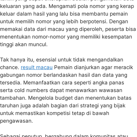
keluaran yang ada. Mengamati pola nomor yang kerap
keluar dalam hasil yang lalu bisa membantu pemain
untuk memilih nomor yang lebih berpotensi. Dengan
memakai data dari macau yang diperoleh, peserta bisa
menentukan nomor-nomor yang memiliki kesempatan
tinggi akan muncul.
Tak hanya itu, esensial untuk tidak mengandalkan
chance.
result macau
Pemain dianjurkan agar meracik
gabungan nomor berlandaskan hasil dan data yang
tersedia. Memanfaatkan cara seperti angka panas
serta cold numbers dapat menawarkan wawasan
tambahan. Mengelola budget dan menentukan batas
taruhan juga adalah bagian dari strategi yang bijak
untuk memastikan kompetisi tetap di bawah
pengawasan.
Sebagai penutup, bergabung dalam komunitas atau