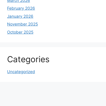
March 2026
February 2026
January 2026
November 2025
October 2025
Categories
Uncategorized