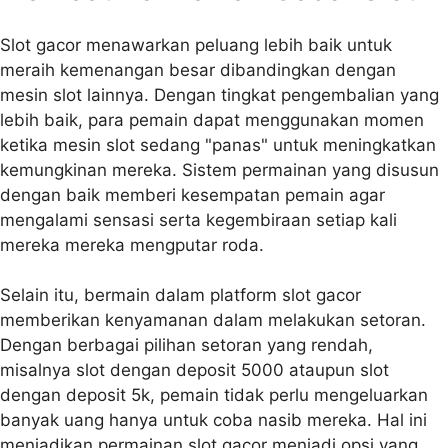
Slot gacor menawarkan peluang lebih baik untuk
meraih kemenangan besar dibandingkan dengan
mesin slot lainnya. Dengan tingkat pengembalian yang
lebih baik, para pemain dapat menggunakan momen
ketika mesin slot sedang "panas" untuk meningkatkan
kemungkinan mereka. Sistem permainan yang disusun
dengan baik memberi kesempatan pemain agar
mengalami sensasi serta kegembiraan setiap kali
mereka mereka mengputar roda.
Selain itu, bermain dalam platform slot gacor
memberikan kenyamanan dalam melakukan setoran.
Dengan berbagai pilihan setoran yang rendah,
misalnya slot dengan deposit 5000 ataupun slot
dengan deposit 5k, pemain tidak perlu mengeluarkan
banyak uang hanya untuk coba nasib mereka. Hal ini
menjadikan permainan slot gacor menjadi opsi yang