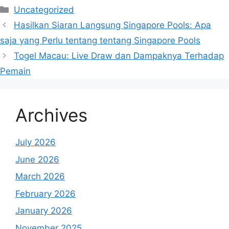
Categories
Uncategorized
Hasilkan Siaran Langsung Singapore Pools: Apa
saja yang Perlu tentang tentang Singapore Pools
Togel Macau: Live Draw dan Dampaknya Terhadap
Pemain
Archives
July 2026
June 2026
March 2026
February 2026
January 2026
November 2025