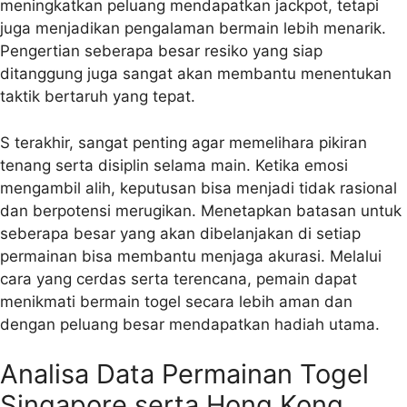
meningkatkan peluang mendapatkan jackpot, tetapi
juga menjadikan pengalaman bermain lebih menarik.
Pengertian seberapa besar resiko yang siap
ditanggung juga sangat akan membantu menentukan
taktik bertaruh yang tepat.
S terakhir, sangat penting agar memelihara pikiran
tenang serta disiplin selama main. Ketika emosi
mengambil alih, keputusan bisa menjadi tidak rasional
dan berpotensi merugikan. Menetapkan batasan untuk
seberapa besar yang akan dibelanjakan di setiap
permainan bisa membantu menjaga akurasi. Melalui
cara yang cerdas serta terencana, pemain dapat
menikmati bermain togel secara lebih aman dan
dengan peluang besar mendapatkan hadiah utama.
Analisa Data Permainan Togel
Singapore serta Hong Kong