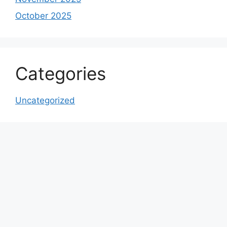
October 2025
Categories
Uncategorized