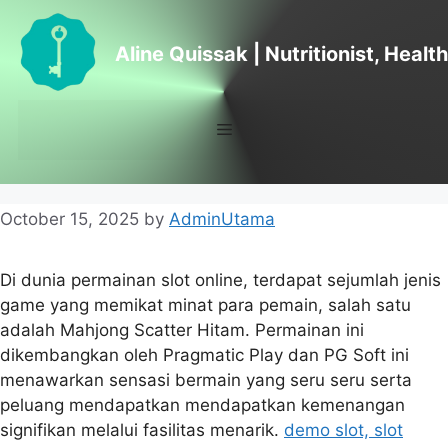
Skip
to
Aline Quissak | Nutritionist, Heal
content
Menu
October 15, 2025
by
AdminUtama
Di dunia permainan slot online, terdapat sejumlah jenis
game yang memikat minat para pemain, salah satu
adalah Mahjong Scatter Hitam. Permainan ini
dikembangkan oleh Pragmatic Play dan PG Soft ini
menawarkan sensasi bermain yang seru seru serta
peluang mendapatkan mendapatkan kemenangan
signifikan melalui fasilitas menarik.
demo slot, slot