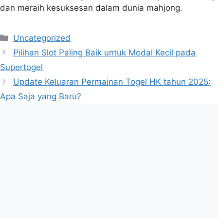
dan meraih kesuksesan dalam dunia mahjong.
Categories
Uncategorized
Pilihan Slot Paling Baik untuk Modal Kecil pada
Supertogel
Update Keluaran Permainan Togel HK tahun 2025:
Apa Saja yang Baru?