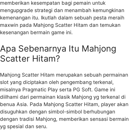
memberikan kesempatan bagi pemain untuk
mengupgrade strategi dan menambah kemungkinan
kemenangan itu. Ikutlah dalam sebuah pesta meraih
maxwin pada Mahjong Scatter Hitam dan temukan
kesenangan bermain game ini.
Apa Sebenarnya Itu Mahjong
Scatter Hitam?
Mahjong Scatter Hitam merupakan sebuah permainan
slot yang diciptakan oleh pengembang terkenal,
misalnya Pragmatic Play serta PG Soft. Game ini
diilhami dari permainan klasik Mahjong yg terkenal di
benua Asia. Pada Mahjong Scatter Hitam, player akan
disuguhkan dengan simbol-simbol berhubungan
dengan tradisi Mahjong, memberikan sensasi bermain
yg spesial dan seru.